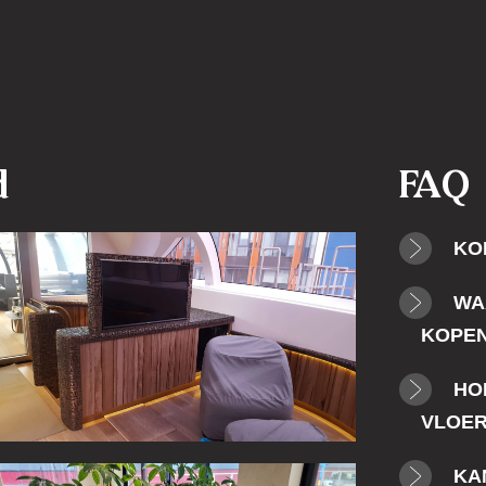
d
FAQ
KO
WA
KOPE
HO
VLOER
KA