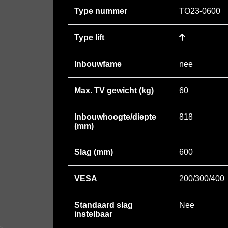
Type nummer
TO23-0600
Type lift
Inbouwfame
nee
Max. TV gewicht (kg)
60
Inbouwhoogte/diepte
818
(mm)
Slag (mm)
600
VESA
200/300/400
Standaard slag
Nee
instelbaar