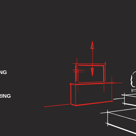
ING
RING