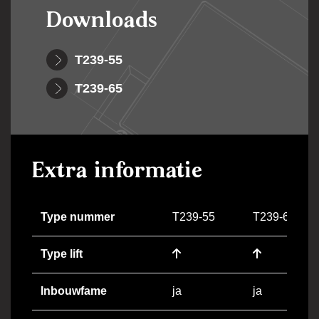
Downloads
T239-55
T239-65
Extra informatie
Type nummer
T239-55
T239-65
Type lift
Inbouwfame
ja
ja