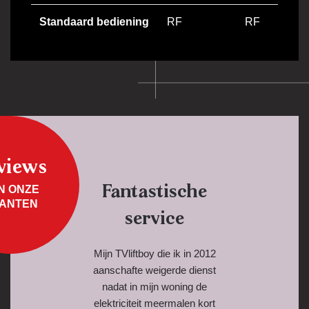
Standaard bediening
RF
RF
views
Fantastische
N ONZE
ANTEN
service
Mijn TVliftboy die ik in 2012
aanschafte weigerde dienst
nadat in mijn woning de
elektriciteit meermalen kort