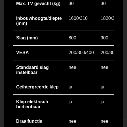
Max. TV gewicht (kg)
30
30
Inbouwhoogte/diepte
1600/310
1820/310
(mm)
Slag (mm)
800
900
VESA
200/300/400
200/300/400
Standaard slag
nee
nee
instelbaar
Geïntergreerde klep
ja
ja
Klep elektrisch
ja
ja
bedienbaar
Draaifunctie
nee
nee